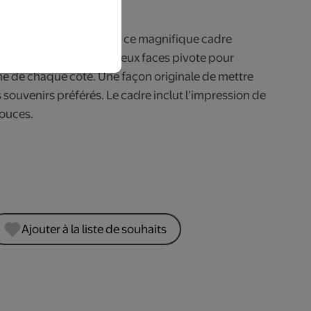
rs ouvrables.
tion de vos photos avec ce magnifique cadre
n des deux panneaux à deux faces pivote pour
ne de chaque côté. Une façon originale de mettre
 souvenirs préférés. Le cadre inclut l’impression de
pouces.
Ajouter à la liste de souhaits