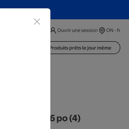
t
Ouvrir une session
ON - fr
Produits prêts le jour même
 en bois 4 x 6 po (4)