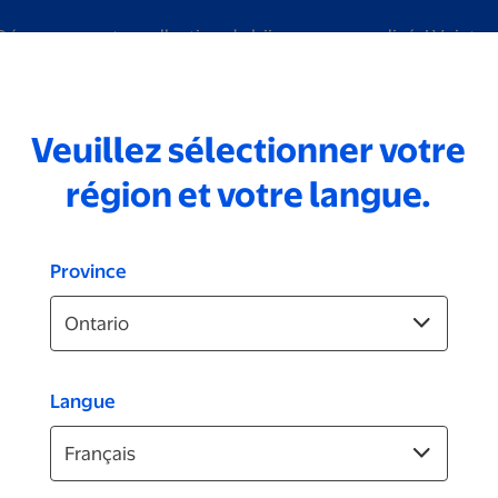
Découvrez notre collection de bijoux personnalisés!
Voir tou
Veuillez sélectionner votre
iage
Numérisation
Marques
Photos d'identité
Vidéo
région et votre langue.
Province
Affiches et cadres
Langue
Cadre rotatif