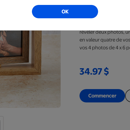
Prêt en 6 à 10 jou
OK
Rehaussez la présenta
rotatif en bois. Chacu
révéler deux photos, u
en valeur quatre de vos
vos 4 photos de 4 x 6 
34.97 $
Commencer