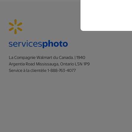
La Compagnie Walmart du Canada. | 1940
Argentia Road Mississauga, Ontario L5N 1P9
Service à la clientèle 1-888-763-4077