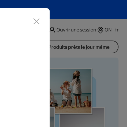
t
Ouvrir une session
ON - fr
Produits prêts le jour même