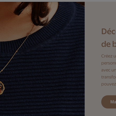
Déc
de 
Créez u
personn
avec un
transfo
pouvez 
Ma