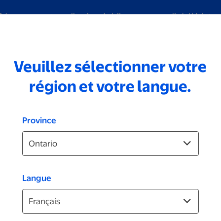
Découvrez notre collection de bijoux personnalisés!
Voir tou
Veuillez sélectionner votre
iage
Numérisation
Marques
Photos d'identité
Vidéo
région et votre langue.
Province
Langue