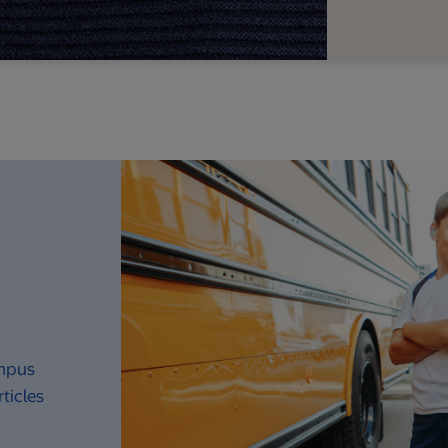
ampus
ticles