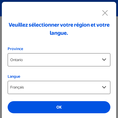
Découvrez notre collection de bijoux personnalisés!
Voir tout
Veuillez sélectionner votre région et votre
langue.
Province
Langue
Vidéocassettes
VHS
OK