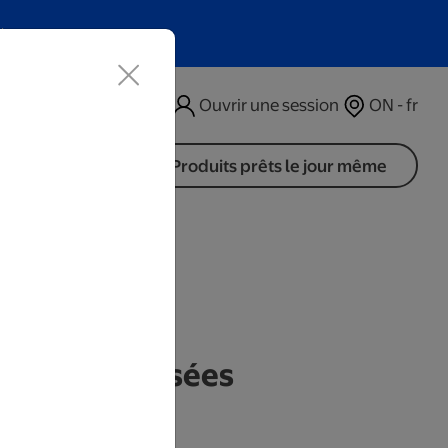
t
Ouvrir une session
ON - fr
Produits prêts le jour même
 personnalisées
rs ouvrables.