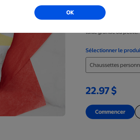
Faites de l’effet avec
OK
unique pour une person
garde-robe! Ces chausse
taille grande ou petite.
Sélectionner le produi
22.97 $
Commencer