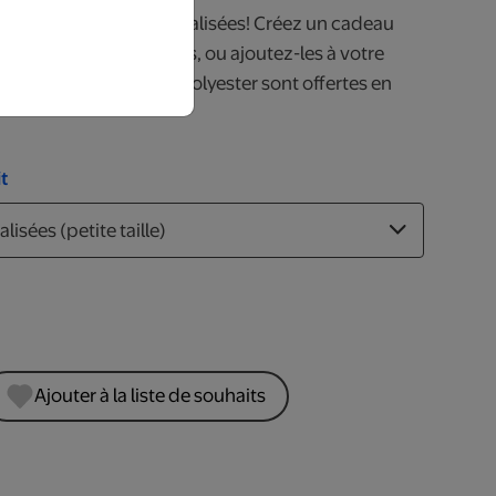
 des chaussettes personnalisées! Créez un cadeau
ne proche ou vos amis, ou ajoutez-les à votre
ttes faites de 100 % polyester sont offertes en
t
Ajouter à la liste de souhaits