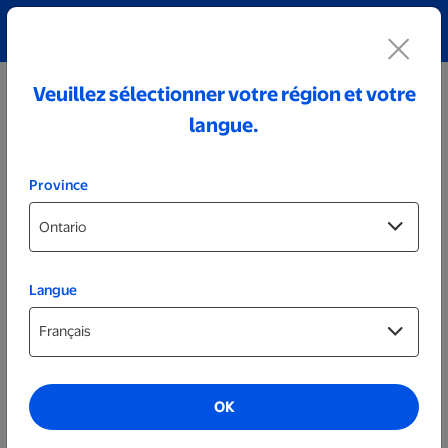
Découvrez notre collection de bijoux personnalisés!
Voir tout
Veuillez sélectionner votre région et votre
langue.
Province
Langue
Photos sur plaque
Blocs d’acrylique
OK