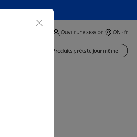
t
Ouvrir une session
ON - fr
Produits prêts le jour même
imés
rs ouvrables.