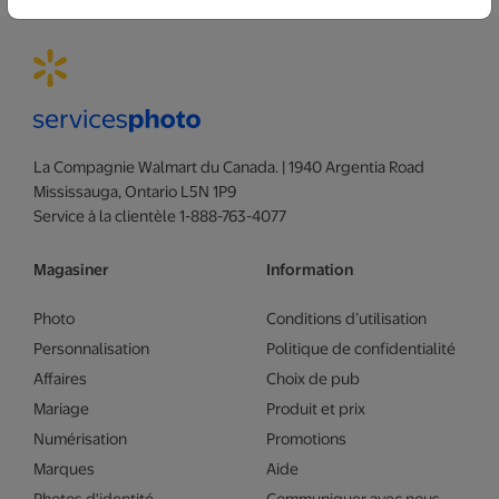
La Compagnie Walmart du Canada. | 1940 Argentia Road
Mississauga, Ontario L5N 1P9
Service à la clientèle 1-888-763-4077
Magasiner
Information
Photo
Conditions d’utilisation
Personnalisation
Politique de confidentialité
Affaires
Choix de pub
Mariage
Produit et prix
Numérisation
Promotions
Marques
Aide