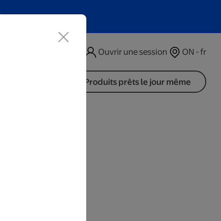
t
Ouvrir une session
ON - fr
Produits prêts le jour même
 de bureau
rs ouvrables.