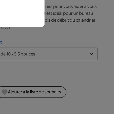
 12 mois rempli de souvenirs pour vous aider à vous
e! Ce calendrier compact est idéal pour un bureau
ionnez l’année et le mois de début du calendrier
hotos.
t
Ajouter à la liste de souhaits