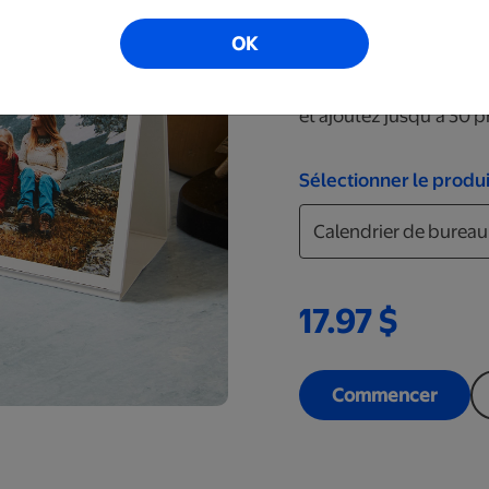
Créez un calendrier de
OK
organiser toute l’anné
ou une commode. Sélect
et ajoutez jusqu’à 30 p
Sélectionner le produi
17.97 $
Commencer