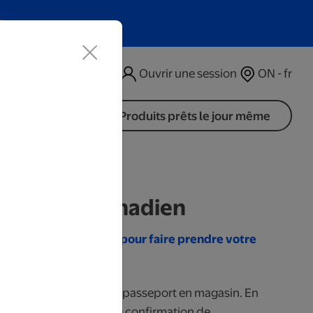
t
Ouvrir une session
ON - fr
Produits prêts le jour même
asseport canadien
e succursale Walmart pour faire prendre votre
es prendre vos photos de passeport en magasin. En
a Photo, présentez votre confirmation de