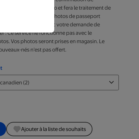
qui prendra votre photo et fera le traitement de
obtiendrez vos deux photos de passeport
prêtes à soumettre avec votre demande de
er : Ce service ne fonctionne pas avec le
os. Vos photos seront prises en magasin. Le
ouveaux-nés n’est pas offert.
t
Ajouter à la liste de souhaits