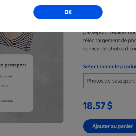
commande à l’associé, 
OK
votre commande. Vous 
canadien étampées et 
passeport. Veuillez not
téléchargement de phot
service de photos de n
Sélectionner le produi
18.57 $
Ajouter au panier