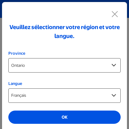
Découvrez notre collection de bijoux personnalisés!
Voir tout
Veuillez sélectionner votre région et votre
langue.
Province
Langue
Accessoires de cuisine
Ensemble de moulins à sel et à poivre
personnalisés
OK