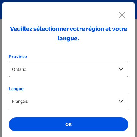
Découvrez notre collection de bijoux personnalisés!
Voir tout
Veuillez sélectionner votre région et votre
langue.
Province
Langue
Affiches et cadres
Affiche Étincelle avec cadre en bois de 8 x
8 pouces
OK