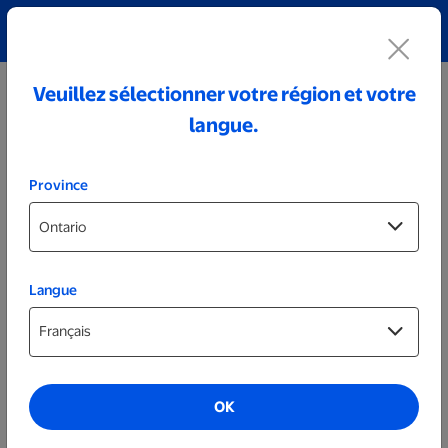
Découvrez notre collection de bijoux personnalisés!
Voir tout
Veuillez sélectionner votre région et votre
langue.
Province
Langue
Albums photo
Albums photo à couverture rigide
OK