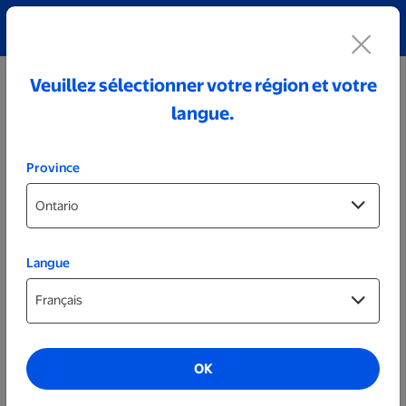
Découvrez notre collection de bijoux personnalisés!
Voir tout
Veuillez sélectionner votre région et votre
langue.
Province
Langue
Décorations murales
B classique
OK