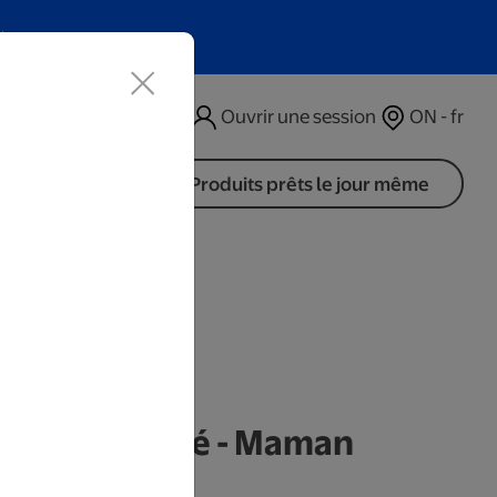
t
Ouvrir une session
ON - fr
Produits prêts le jour même
 personnalisé - Maman