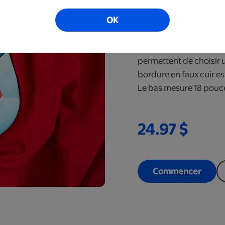
Noël
OK
Prêt en 6 à 10 jou
Le bas parfait pour vo
permettent de choisir 
bordure en faux cuir es
Le bas mesure 18 pouc
24.97 $
Commencer