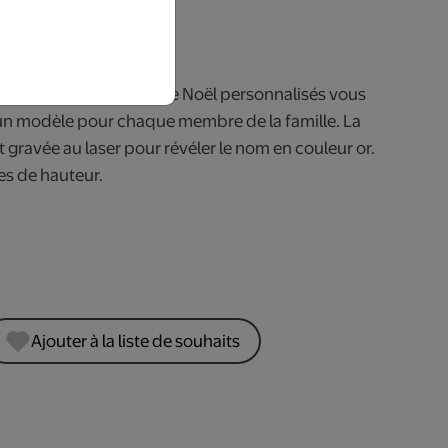
rs ouvrables.
tre cheminée. Ces bas de Noël personnalisés vous
un modèle pour chaque membre de la famille. La
t gravée au laser pour révéler le nom en couleur or.
es de hauteur.
Ajouter à la liste de souhaits