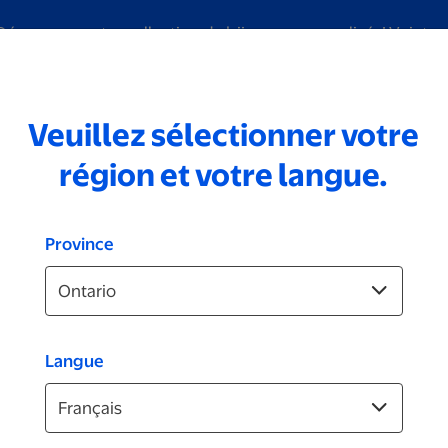
Découvrez notre collection de bijoux personnalisés!
Voir tou
Veuillez sélectionner votre
iage
Numérisation
Marques
Photos d'identité
Vidéo
région et votre langue.
Province
Plus
Langue
Bas de Noël