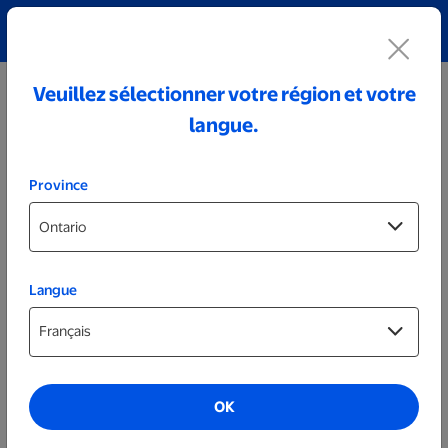
Découvrez notre collection de bijoux personnalisés!
Voir tout
Veuillez sélectionner votre région et votre
langue.
Province
Langue
Tasses, verres et bouteilles
Bouteille personnalisée verte de 64 oz
OK