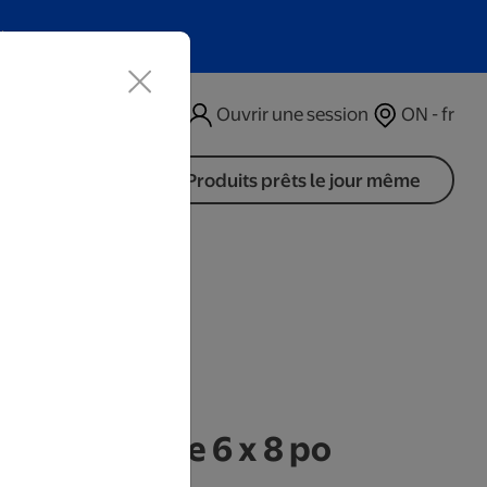
t
Ouvrir une session
ON - fr
Produits prêts le jour même
is Moustache 6 x 8 po