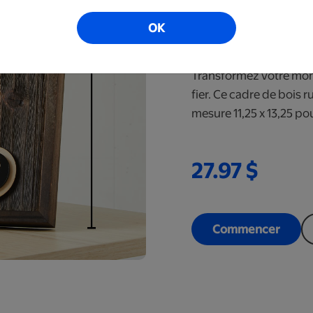
(Papa)
OK
Prêt en 6 à 10 jou
Transformez votre mom
fier. Ce cadre de bois 
mesure 11,25 x 13,25 po
27.97 $
Commencer