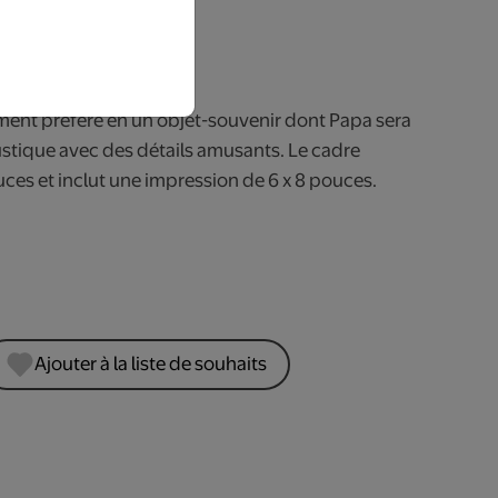
rs ouvrables.
ent préféré en un objet-souvenir dont Papa sera
rustique avec des détails amusants. Le cadre
uces et inclut une impression de 6 x 8 pouces.
Ajouter à la liste de souhaits