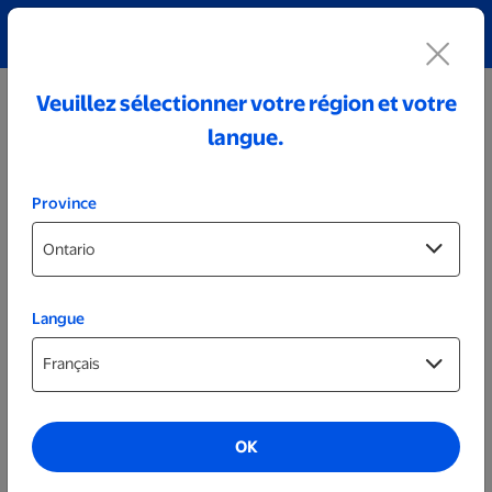
Découvrez notre collection de bijoux personnalisés!
Voir tout
Veuillez sélectionner votre région et votre
langue.
Province
Langue
Tasses, verres et bouteilles
Gobelet métallique personnalisé noir de
40 oz
OK