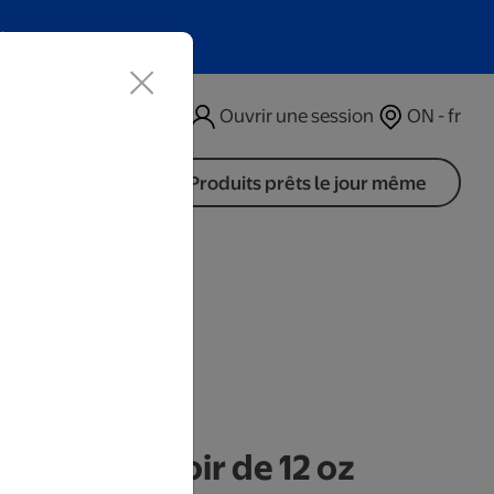
t
Ouvrir une session
ON - fr
Produits prêts le jour même
outeilles
sonnalisé noir de 12 oz