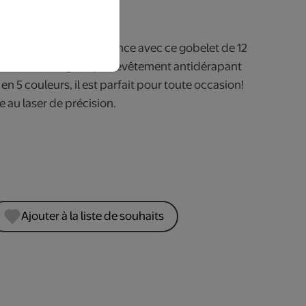
rs ouvrables.
préféré en toute élégance avec ce gobelet de 12
! Avec son magnifique revêtement antidérapant
 en 5 couleurs, il est parfait pour toute occasion!
 au laser de précision.
Ajouter à la liste de souhaits