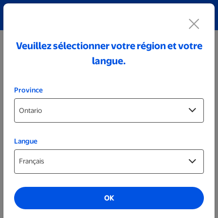
Découvrez notre collection de bijoux personnalisés!
Voir tout
Veuillez sélectionner votre région et votre
langue.
Province
Langue
Impressions
Impressions prêtes le jour même
OK