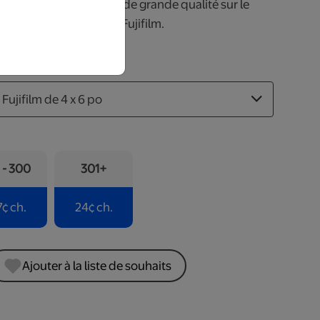
iques par exposition de grande qualité sur le
d’archives Crystal de Fujifilm.
t
1 - 300
301+
7
¢
ch.
24
¢
ch.
Ajouter à la liste de souhaits