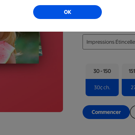
Impressions photograph
papier photographique 
OK
Sélectionner le produi
30 - 150
15
30
¢
ch.
2
Commencer