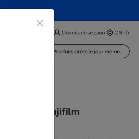
t
Ouvrir une session
ON - fr
Produits prêts le jour même
Étincelle Fujifilm
s ouvrables.