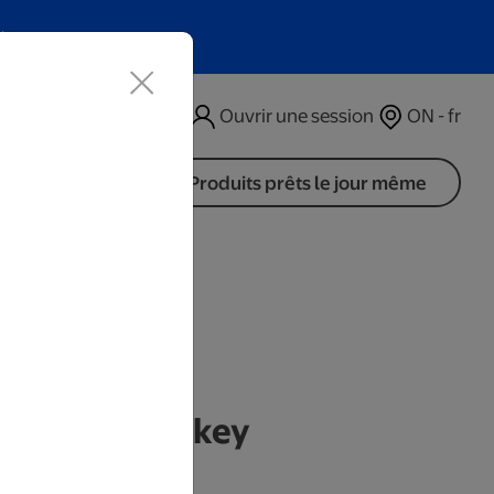
t
Ouvrir une session
ON - fr
Produits prêts le jour même
es
rdien de hockey
rs ouvrables.