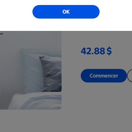
Parfaite pour une cham
OK
mur de cadres. Cette p
est prête à être install
42.88 $
Commencer