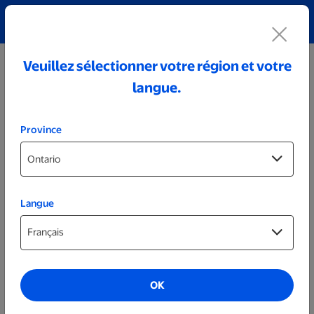
Découvrez notre collection de bijoux personnalisés!
Voir tout
Veuillez sélectionner votre région et votre
langue.
Province
Langue
Décorations murales
Panneau Welcome 19 po
OK