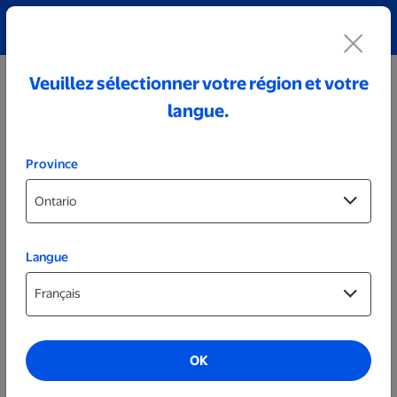
Découvrez notre collection de bijoux personnalisés!
Voir tout
Veuillez sélectionner votre région et votre
langue.
Province
Langue
Photos sur toile
Photos sur toile économiques de 12 x 12
po - Ensemble de 6
OK