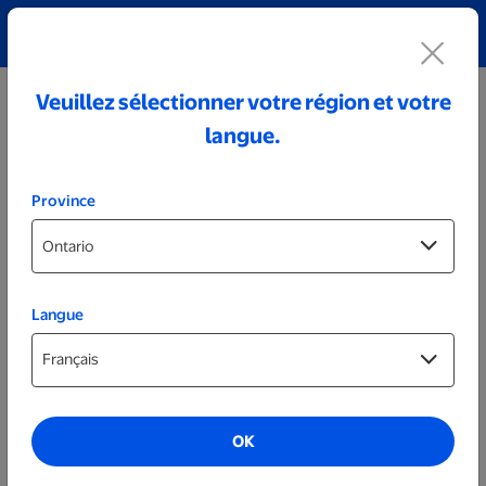
Découvrez notre collection de bijoux personnalisés!
Voir tout
Veuillez sélectionner votre région et votre
langue.
Province
Langue
Photos sur toile
Toile prête le lendemain de 20 x 30 po
OK