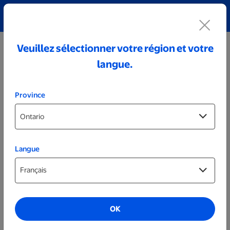
Découvrez notre collection de bijoux personnalisés!
Voir tout
Veuillez sélectionner votre région et votre
langue.
Province
Langue
Décoration
Trophée en acrylique - Bleu
OK