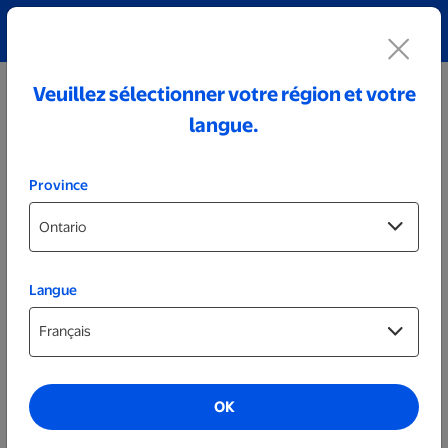
Découvrez notre collection de bijoux personnalisés!
Voir tout
Veuillez sélectionner votre région et votre
langue.
Province
Langue
Essentiels
Affiches de mariage de 24 x 36 po
OK