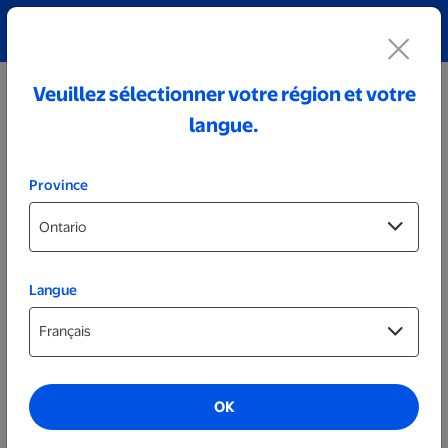
Découvrez notre collection de bijoux personnalisés!
Voir tout
Veuillez sélectionner votre région et votre
langue.
Province
Langue
Photos sur plaque
Blocs de bambou prêts le jour même
OK