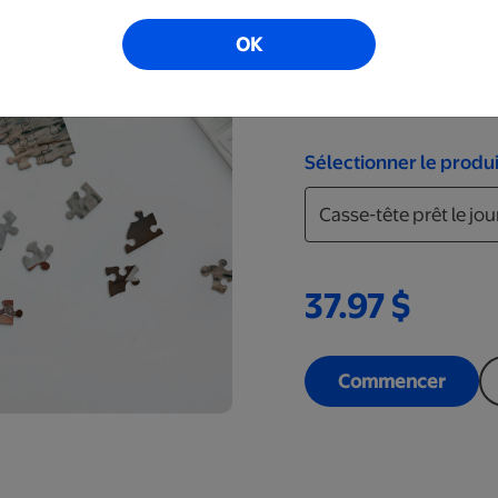
pour une surprise, cél
moments de tous les jo
OK
4 de vos photos préfér
rangement avec photo
Sélectionner le produi
37.97 $
Commencer