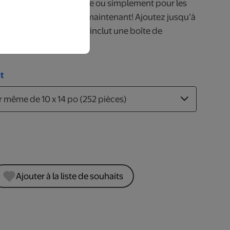
ébrer une bonne nouvelle ou simplement pour les
urs. Créez le vôtre dès maintenant! Ajoutez jusqu’à
ées. Chaque casse-tête inclut une boîte de
.
t
Ajouter à la liste de souhaits