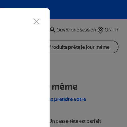
t
Ouvrir une session
ON - fr
Produits prêts le jour même
 prêts le jour même
ne avant 14 h et passez prendre votre
ur.
nirs encore et encore! Un casse-tête est parfait