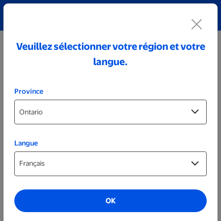
Découvrez notre collection de bijoux personnalisés!
Voir tout
Veuillez sélectionner votre région et votre
langue.
Province
Langue
Plus
Aimants prêts le jour même
OK