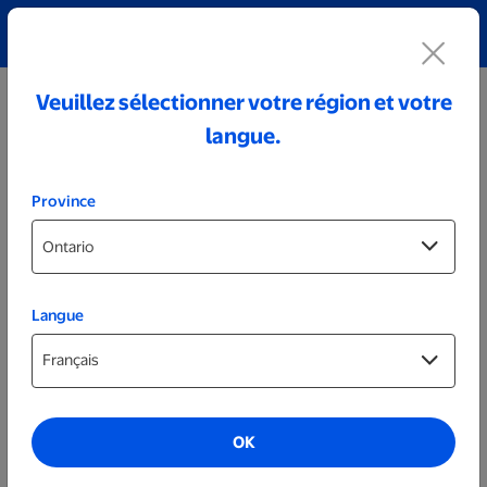
Découvrez notre collection de bijoux personnalisés!
Voir tout
Veuillez sélectionner votre région et votre
langue.
Province
Langue
Décor de fête
Sous-verres prêts le jour même
OK