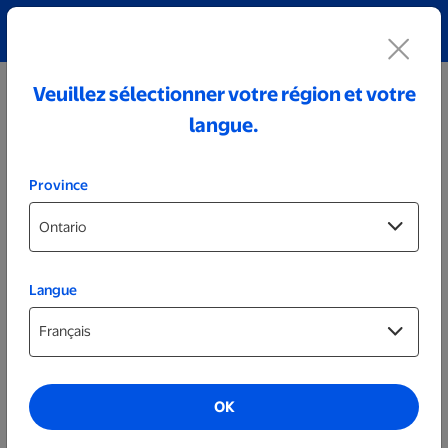
Découvrez notre collection de bijoux personnalisés!
Voir tout
Veuillez sélectionner votre région et votre
langue.
Province
Langue
Calendriers
Calendrier prêt le jour même de 8 x 10 po
OK