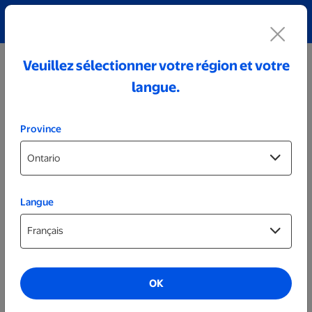
Découvrez notre collection de bijoux personnalisés!
Voir tout
Veuillez sélectionner votre région et votre
langue.
Province
Langue
Affiches et cadres
Tuile murale prête le jour même de 8 x 8
po
OK