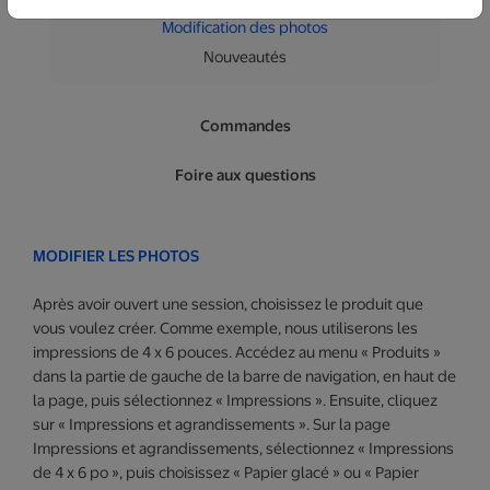
Modification des photos
Nouveautés
Commandes
Foire aux questions
MODIFIER LES PHOTOS
Après avoir ouvert une session, choisissez le produit que
vous voulez créer. Comme exemple, nous utiliserons les
impressions de 4 x 6 pouces. Accédez au menu « Produits »
dans la partie de gauche de la barre de navigation, en haut de
la page, puis sélectionnez « Impressions ». Ensuite, cliquez
sur « Impressions et agrandissements ». Sur la page
Impressions et agrandissements, sélectionnez « Impressions
de 4 x 6 po », puis choisissez « Papier glacé » ou « Papier