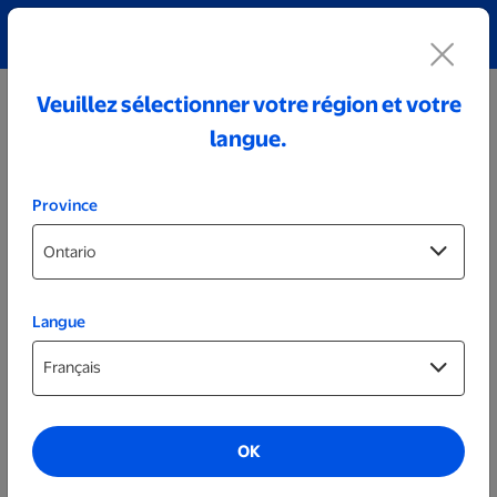
Découvrez notre collection de bijoux personnalisés!
Voir tout
Veuillez sélectionner votre région et votre
langue.
Province
Langue
Aide
Mon compte
Produits
OK
Produit et prix