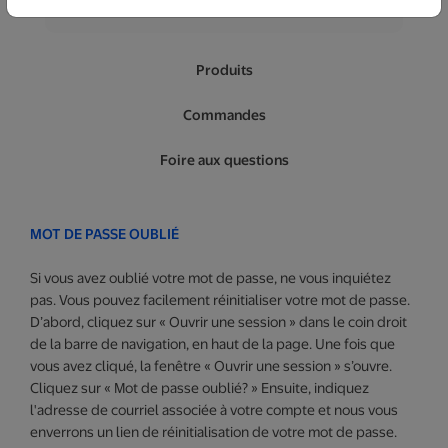
S'abonner au bulletin
Produits
Commandes
Foire aux questions
MOT DE PASSE OUBLIÉ
Si vous avez oublié votre mot de passe, ne vous inquiétez
pas. Vous pouvez facilement réinitialiser votre mot de passe.
D’abord, cliquez sur « Ouvrir une session » dans le coin droit
de la barre de navigation, en haut de la page. Une fois que
vous avez cliqué, la fenêtre « Ouvrir une session » s’ouvre.
Cliquez sur « Mot de passe oublié? » Ensuite, indiquez
l'adresse de courriel associée à votre compte et nous vous
enverrons un lien de réinitialisation de votre mot de passe.