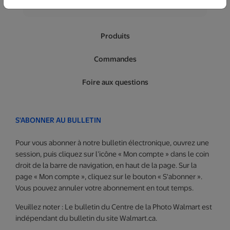
S'abonner au bulletin
Produits
Commandes
Foire aux questions
S'ABONNER AU BULLETIN
Pour vous abonner à notre bulletin électronique, ouvrez une
session, puis cliquez sur l’icône « Mon compte » dans le coin
droit de la barre de navigation, en haut de la page. Sur la
page « Mon compte », cliquez sur le bouton « S'abonner ».
Vous pouvez annuler votre abonnement en tout temps.
Veuillez noter : Le bulletin du Centre de la Photo Walmart est
indépendant du bulletin du site Walmart.ca.